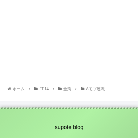
ホーム
FF14
金策
Aモブ連戦
supote blog