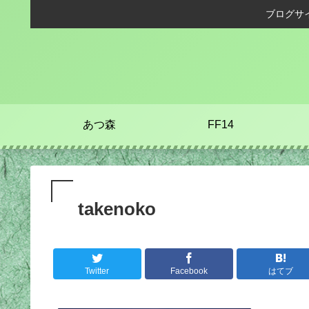
ブログサ
あつ森
FF14
takenoko
Twitter
Facebook
はてブ