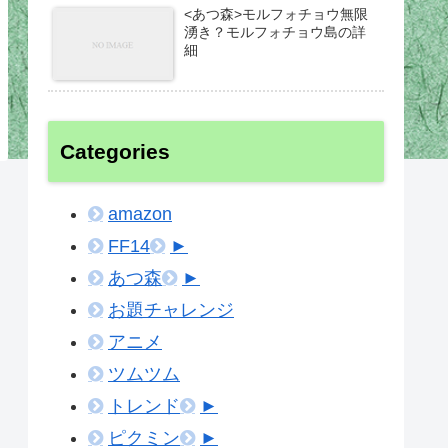
<あつ森>モルフォチョウ無限
湧き？モルフォチョウ島の詳
細
Categories
amazon
FF14
►
あつ森
►
お題チャレンジ
アニメ
ツムツム
トレンド
►
ピクミン
►