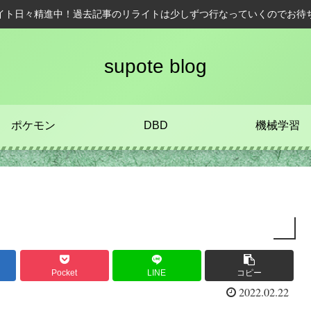
イト日々精進中！過去記事のリライトは少しずつ行なっていくのでお待
supote blog
ポケモン
DBD
機械学習
Pocket
LINE
コピー
2022.02.22