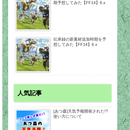
期予想してみた【FF14】6.x
伝承録の新素材追加時期を予
想してみた【FF14】6.x
人気記事
[あつ森]天気予報開発された!?
使い方について