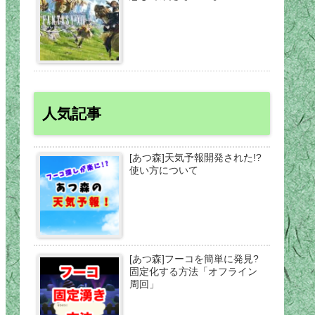
人気記事
[あつ森]天気予報開発された!?
使い方について
[あつ森]フーコを簡単に発見?
固定化する方法「オフライン
周回」