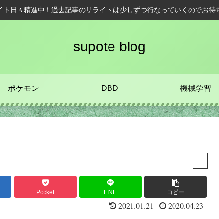
イト日々精進中！過去記事のリライトは少しずつ行なっていくのでお待
supote blog
ポケモン
DBD
機械学習
Pocket
LINE
コピー
2021.01.21
2020.04.23