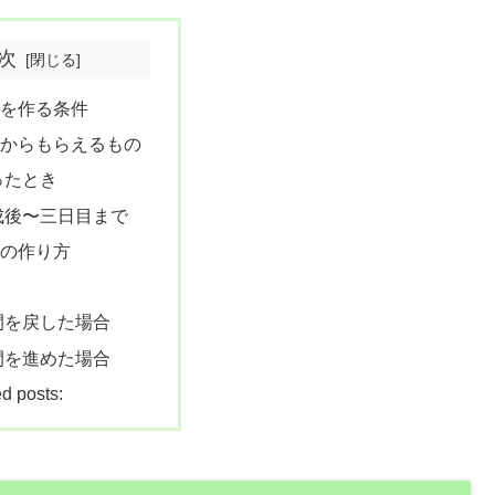
次
を作る条件
まからもらえるもの
ったとき
成後〜三日目まで
の作り方
間を戻した場合
間を進めた場合
d posts: