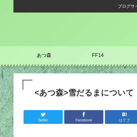
ブログサ
あつ森
FF14
<あつ森>雪だるまについて
Twitter
Facebook
はてブ