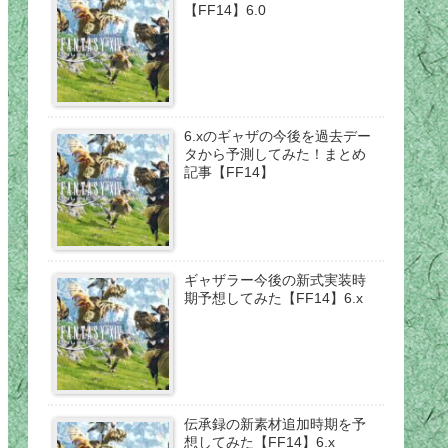
【FF14】6.0
6.xのギャザの今後を過去デー
タから予測してみた！まとめ
記事【FF14】
ギャザラー今後の新式実装時
期予想してみた【FF14】6.x
伝承録の新素材追加時期を予
想してみた【FF14】6.x