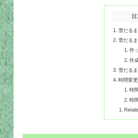
目
雪だるま
雪だる
作
作
雪だるま
時間変更
時
時
Relate