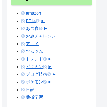
amazon
FF14
►
あつ森
►
お題チャレンジ
アニメ
ツムツム
トレンド
►
ピクミン
►
ブログ技術
►
ポケモン
►
日記
機械学習