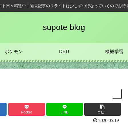
イト日々精進中！過去記事のリライトは少しずつ行なっていくのでお待
supote blog
ポケモン
DBD
機械学習
Pocket
LINE
コピー
2020.05.19