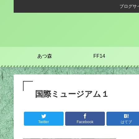
ブログサ
あつ森
FF14
国際ミュージアム１
Twitter
Facebook
はてブ