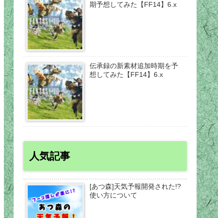
期予想してみた【FF14】6.x
伝承録の新素材追加時期を予
想してみた【FF14】6.x
人気記事
[あつ森]天気予報開発された!?
使い方について