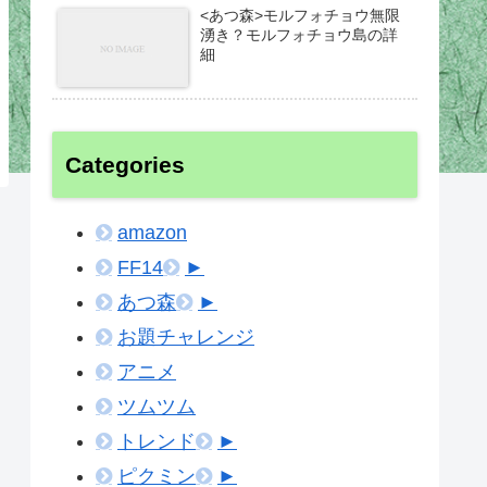
<あつ森>モルフォチョウ無限
湧き？モルフォチョウ島の詳
細
Categories
amazon
FF14
►
あつ森
►
お題チャレンジ
アニメ
ツムツム
トレンド
►
ピクミン
►