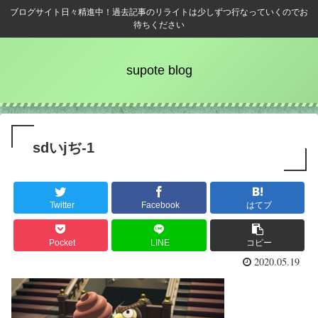
ブログサイト日々精進中！過去記事のリライトは少しずつ行なっていくのでお
待ちください
supote blog
sdいjぢ-1
Twitter
Facebook
はてブ
Pocket
LINE
コピー
2020.05.19