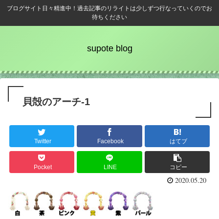
ブログサイト日々精進中！過去記事のリライトは少しずつ行なっていくのでお
待ちください
supote blog
貝殻のアーチ-1
Twitter
Facebook
はてブ
Pocket
LINE
コピー
2020.05.20