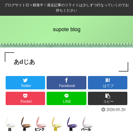
ブログサイト日々精進中！過去記事のリライトは少しずつ行なっていくのでお
待ちください
supote blog
あdじあ
Twitter
Facebook
はてブ
Pocket
LINE
コピー
2020.05.20