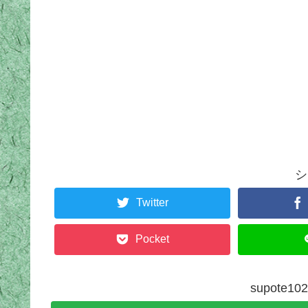
シ
Twitter
Pocket
supote