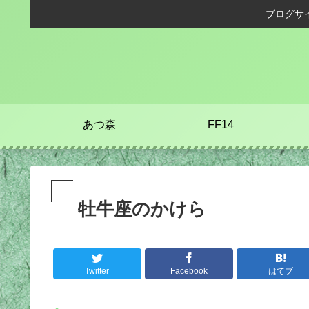
ブログサ
あつ森
FF14
牡牛座のかけら
Twitter
Facebook
はてブ