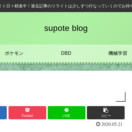
イト日々精進中！過去記事のリライトは少しずつ行なっていくのでお待
supote blog
ポケモン
DBD
機械学習
Pocket
LINE
コピー
2020.05.21