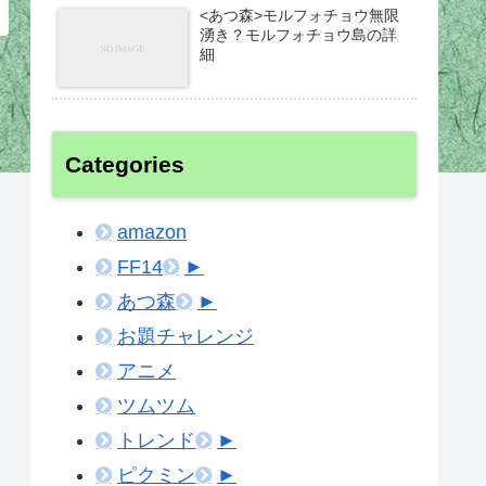
<あつ森>モルフォチョウ無限
湧き？モルフォチョウ島の詳
細
Categories
amazon
FF14
►
あつ森
►
お題チャレンジ
アニメ
ツムツム
トレンド
►
ピクミン
►