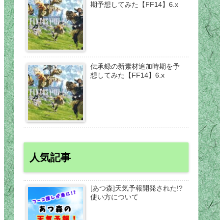
期予想してみた【FF14】6.x
伝承録の新素材追加時期を予
想してみた【FF14】6.x
人気記事
[あつ森]天気予報開発された!?
使い方について