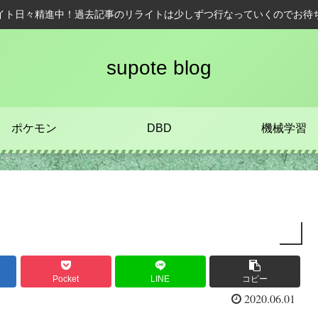
イト日々精進中！過去記事のリライトは少しずつ行なっていくのでお待
supote blog
ポケモン
DBD
機械学習
Pocket
LINE
コピー
2020.06.01