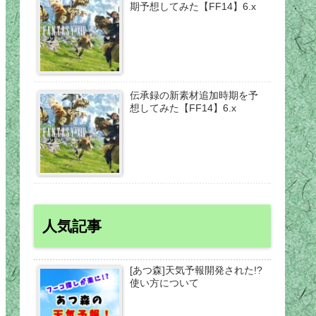
期予想してみた【FF14】6.x
伝承録の新素材追加時期を予
想してみた【FF14】6.x
人気記事
[あつ森]天気予報開発された!?
使い方について