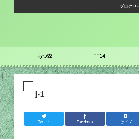
ブログサ
あつ森
FF14
j-1
Twitter
Facebook
はてブ