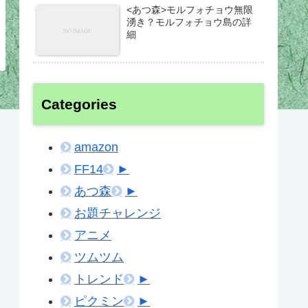
<あつ森>モルフォチョウ無限
湧き？モルフォチョウ島の詳
細
Categories
amazon
FF14
►
あつ森
►
お題チャレンジ
アニメ
ツムツム
トレンド
►
ピクミン
►