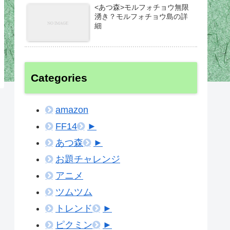
<あつ森>モルフォチョウ無限
湧き？モルフォチョウ島の詳
細
Categories
amazon
FF14
►
あつ森
►
お題チャレンジ
アニメ
ツムツム
トレンド
►
ピクミン
►