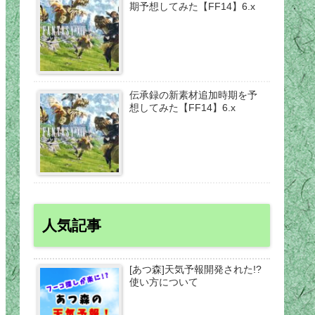
期予想してみた【FF14】6.x
伝承録の新素材追加時期を予
想してみた【FF14】6.x
人気記事
[あつ森]天気予報開発された!?
使い方について