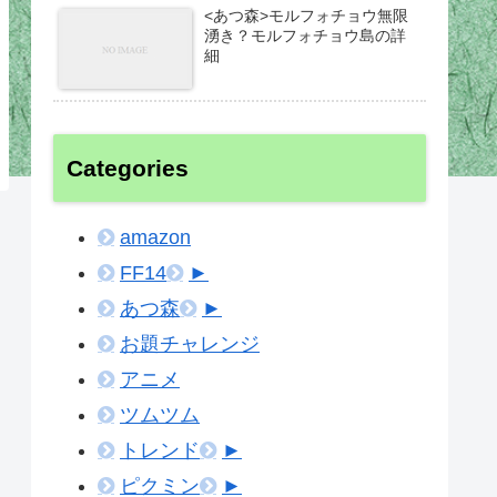
<あつ森>モルフォチョウ無限
湧き？モルフォチョウ島の詳
細
Categories
amazon
FF14
►
あつ森
►
お題チャレンジ
アニメ
ツムツム
トレンド
►
ピクミン
►