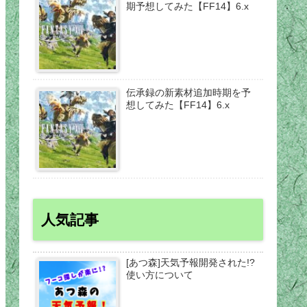
期予想してみた【FF14】6.x
伝承録の新素材追加時期を予
想してみた【FF14】6.x
人気記事
[あつ森]天気予報開発された!?
使い方について