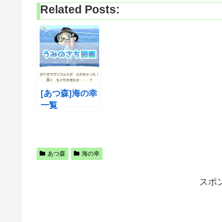
Related Posts:
[あつ森]海の幸
一覧
あつ森
海の幸
スポ