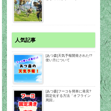
人気記事
[あつ森]天気予報開発された!?
使い方について
[あつ森]フーコを簡単に発見?
固定化する方法「オフライン
周回」