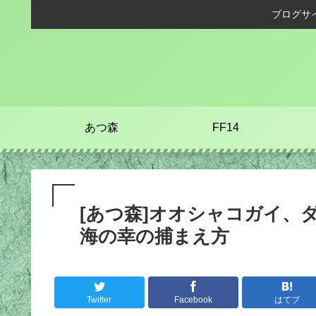
ブログサ
あつ森
FF14
[あつ森]オオシャコガイ、
海の幸の捕まえ方
Twitter
Facebook
はてブ