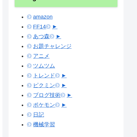
amazon
FF14
►
あつ森
►
お題チャレンジ
アニメ
ツムツム
トレンド
►
ピクミン
►
ブログ技術
►
ポケモン
►
日記
機械学習