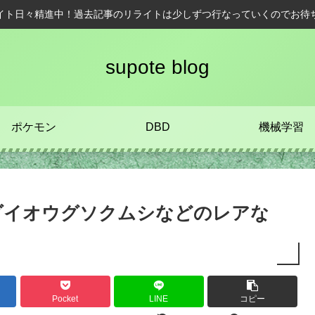
イト日々精進中！過去記事のリライトは少しずつ行なっていくのでお待
supote blog
ポケモン
DBD
機械学習
ダイオウグソクムシなどのレアな
Pocket
LINE
コピー