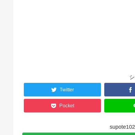
シ
Twitter
Pocket
supote