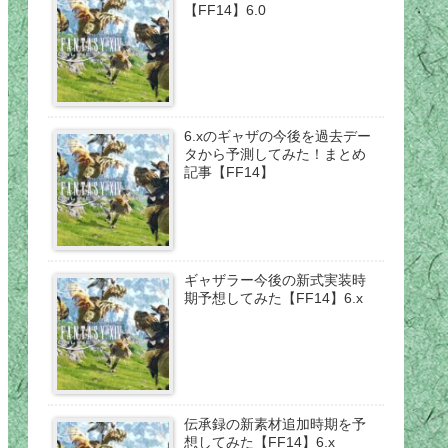
【FF14】6.0
6.xのギャザの今後を過去デー
タから予測してみた！まとめ
記事【FF14】
ギャザラー今後の新式実装時
期予想してみた【FF14】6.x
伝承録の新素材追加時期を予
想してみた【FF14】6.x