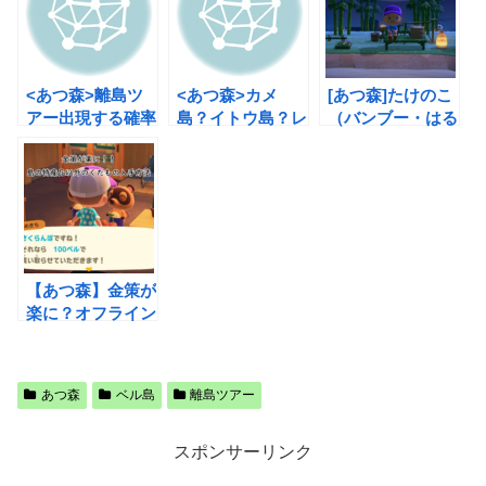
<あつ森>離島ツ
<あつ森>カメ
[あつ森]たけのこ
アー出現する確率
島？イトウ島？レ
（バンブー・はる
一覧！4月編
ア島について
のわかたけ）入手
方法と栽培方
法！！
【あつ森】金策が
楽に？オフライン
で特産品以外の果
物を入手する方法
あつ森
ベル島
離島ツアー
スポンサーリンク