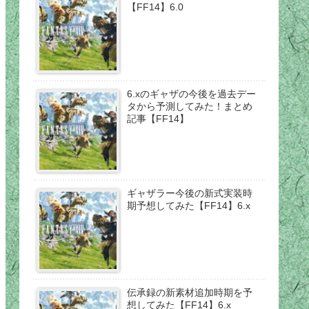
【FF14】6.0
6.xのギャザの今後を過去デー
タから予測してみた！まとめ
記事【FF14】
ギャザラー今後の新式実装時
期予想してみた【FF14】6.x
伝承録の新素材追加時期を予
想してみた【FF14】6.x