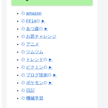
amazon
FF14
►
あつ森
►
お題チャレンジ
アニメ
ツムツム
トレンド
►
ピクミン
►
ブログ技術
►
ポケモン
►
日記
機械学習