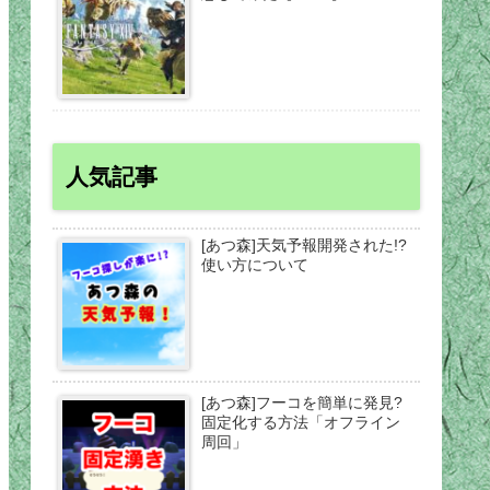
人気記事
[あつ森]天気予報開発された!?
使い方について
[あつ森]フーコを簡単に発見?
固定化する方法「オフライン
周回」