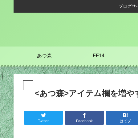
ブログサ
あつ森
FF14
<あつ森>アイテム欄を増や
Twitter
Facebook
はてブ