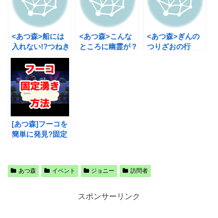
<あつ森>船には
<あつ森>こんな
<あつ森>ぎんの
入れない!?つねき
ところに幽霊が？
つりざおの行
ちについて
ゆうたろうのイベ
方！？ジャスティ
ント報酬
ンのご紹介！
[あつ森]フーコを
簡単に発見?固定
化する方法「オフ
ライン周回」
あつ森
イベント
ジョニー
訪問者
スポンサーリンク