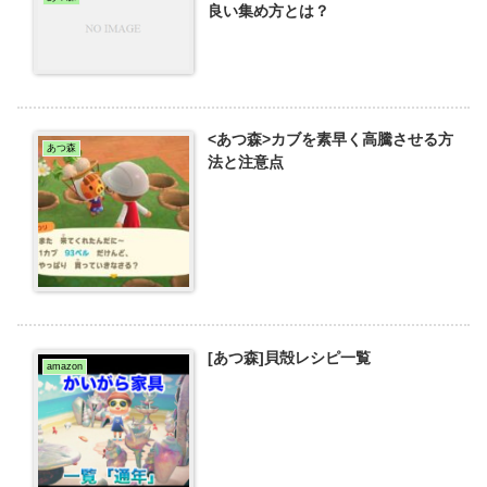
良い集め方とは？
<あつ森>カブを素早く高騰させる方
あつ森
法と注意点
[あつ森]貝殻レシピ一覧
amazon