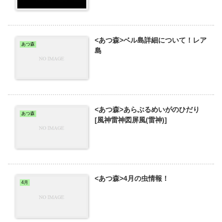
<あつ森>ベル島詳細について！レア
あつ森
島
<あつ森>あらぶるめいがのひだり
あつ森
[風神雷神図屏風(雷神)]
<あつ森>4月の虫情報！
4月