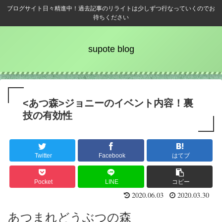
ブログサイト日々精進中！過去記事のリライトは少しずつ行なっていくのでお
待ちください
supote blog
<あつ森>ジョニーのイベント内容！裏
技の有効性
Twitter
Facebook
はてブ
Pocket
LINE
コピー
2020.06.03
2020.03.30
あつまれどうぶつの森