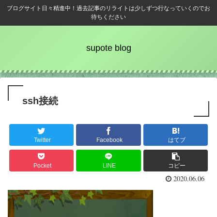
ブログサイト日々精進中！過去記事のリライトは少しずつ行なっていくのでお
待ちください
supote blog
ssh接続
Twitter
Facebook
はてブ
Pocket
LINE
コピー
2020.06.06