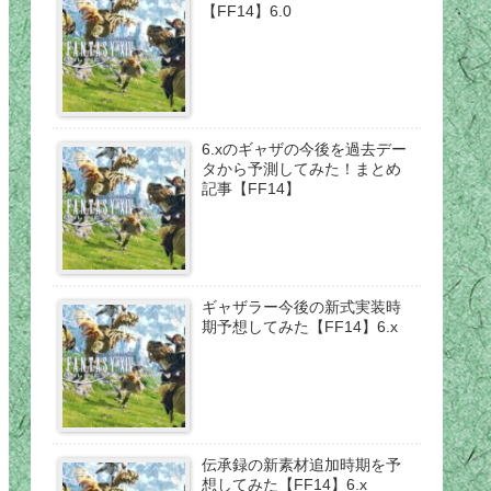
【FF14】6.0
6.xのギャザの今後を過去デー
タから予測してみた！まとめ
記事【FF14】
ギャザラー今後の新式実装時
期予想してみた【FF14】6.x
伝承録の新素材追加時期を予
想してみた【FF14】6.x