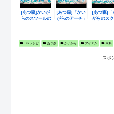
[あつ森]かいが
[あつ森]「かい
[あつ森]「
らのスツールの
がらのアーチ」
がらのスク
入手方法、リメ
入手方法、リメ
ン」入手方
イク、売却値、
イク、売却値、
リメイク、
材料について
材料について
値、材料に
て
DIYレシピ
あつ森
かいがら
アイテム
家具
スポ