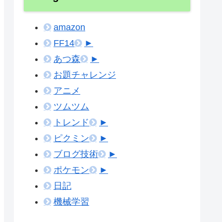
amazon
FF14
►
あつ森
►
お題チャレンジ
アニメ
ツムツム
トレンド
►
ピクミン
►
ブログ技術
►
ポケモン
►
日記
機械学習