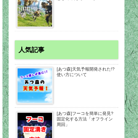
人気記事
[あつ森]天気予報開発された!?
使い方について
[あつ森]フーコを簡単に発見?
固定化する方法「オフライン
周回」