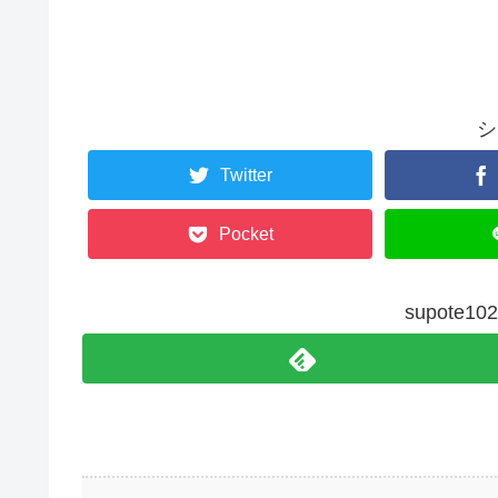
シ
Twitter
Pocket
supote