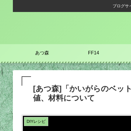
ブログサ
あつ森
FF14
[あつ森]「かいがらのベッ
値、材料について
DIYレシピ