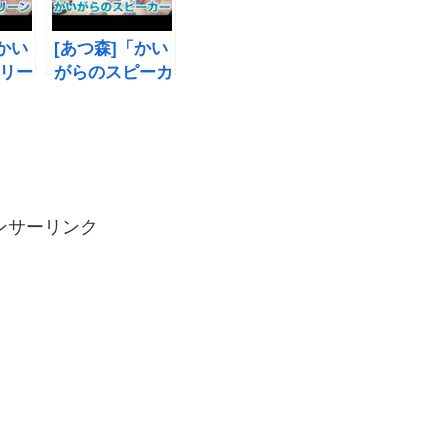
かい
[あつ森]「かい
リー
がらのスピーカ
法、
ー」入手方法、
売却
リメイク、売却
つい
値、材料につい
て
ンサーリンク